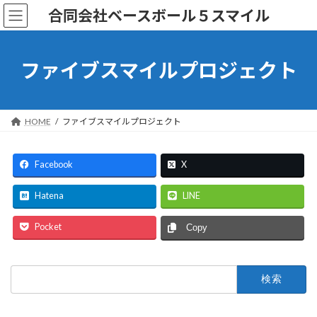
コ
ナ
合同会社ベースボール５スマイル
ン
ビ
テ
ゲ
ン
ー
ツ
シ
ファイブスマイルプロジェクト
へ
ョ
ス
ン
キ
に
ッ
移
HOME
ファイブスマイルプロジェクト
プ
動
Facebook
X
Hatena
LINE
Pocket
Copy
検
索: