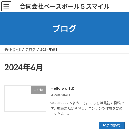
コ
ナ
合同会社ベースボール５スマイル
ン
ビ
テ
ゲ
ン
ー
ツ
シ
ブログ
へ
ョ
ス
ン
キ
に
ッ
移
HOME
ブログ
2024年6月
プ
動
2024年6月
Hello world!
未分類
2024年6月4日
WordPress へようこそ。こちらは最初の投稿で
す。編集または削除し、コンテンツ作成を始め
てください。
続きを読む